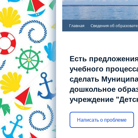
Перейти
Главная
Сведения об образоват
к
содержимому
Есть предложения
учебного процесса
сделать Муницип
дошкольное обра
учреждение "Детс
Написать о проблеме