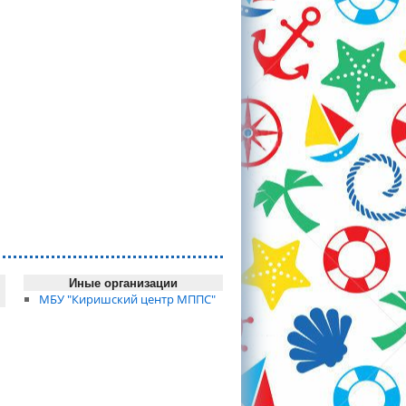
Иные организации
МБУ "Киришский центр МППС"