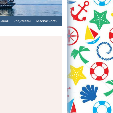
емная
Родителям
Безопасность