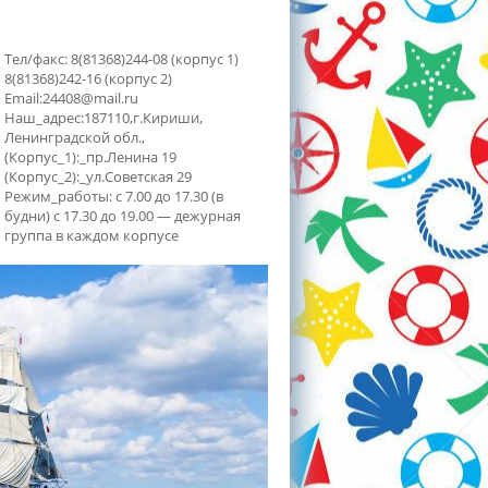
Тел/факс: 8(81368)244-08 (корпус 1)
8(81368)242-16 (корпус 2)
Email:24408@mail.ru
Наш_адрес:187110,г.Кириши,
Ленинградской обл.,
(Корпус_1):_пр.Ленина 19
(Корпус_2):_ул.Советская 29
Режим_работы: с 7.00 до 17.30 (в
будни) с 17.30 до 19.00 — дежурная
группа в каждом корпусе