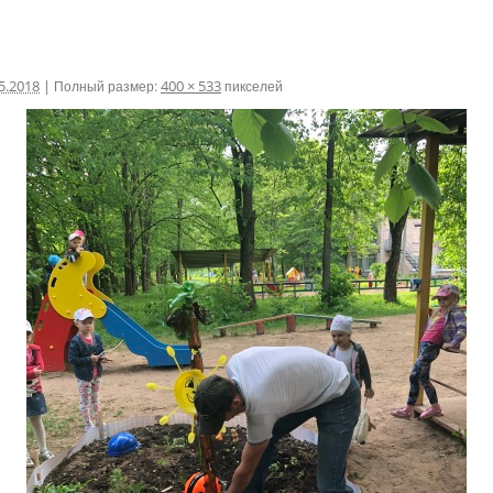
5.2018
|
Полный размер:
400 × 533
пикселей