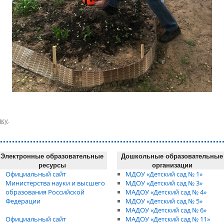
лку
.
Электронные образовательные
Дошкольные образовательные
ресурсы
организации
Официальный сайт
МДОУ «Детский сад № 1»
Министерства науки и высшего
МДОУ «Детский сад № 3»
образования Российской
МАДОУ «Детский сад № 4»
Федерации
МДОУ «Детский сад № 5»
МАДОУ «Детский сад № 6»
Официальный сайт
МАДОУ «Детский сад № 11»