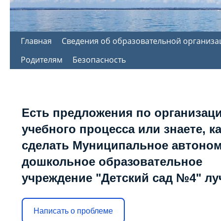
Перейти
Главная
Сведения об образовательной организа
к
Родителям
Безопасность
содержимому
Есть предложения по организац
учебного процесса или знаете, к
сделать Муниципальное автоно
дошкольное образовательное
учреждение "Детский сад №4" л
Написать о проблеме