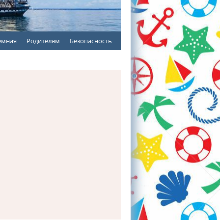
емная
Родителям
Безопасность