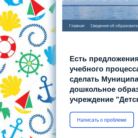
Перейти
Главная
Сведения об образоват
к
содержимому
Есть предложения
учебного процесса
сделать Муницип
дошкольное обра
учреждение "Детс
Написать о проблеме