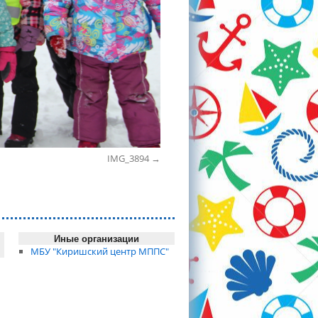
IMG_3894
Иные организации
МБУ "Киришский центр МППС"