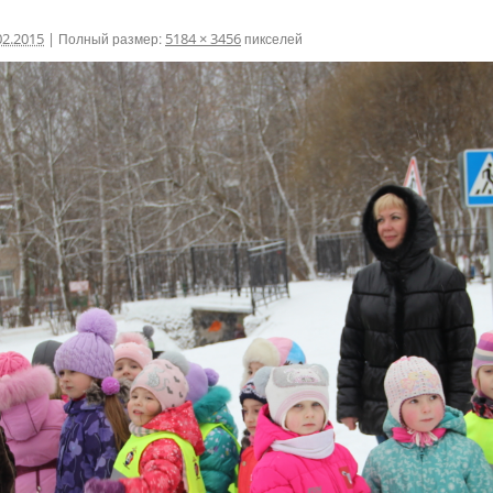
02.2015
|
Полный размер:
5184 × 3456
пикселей