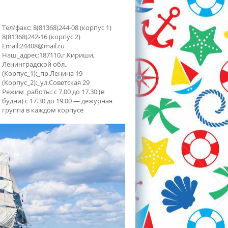
Тел/факс: 8(81368)244-08 (корпус 1)
8(81368)242-16 (корпус 2)
Email:24408@mail.ru
Наш_адрес:187110,г.Кириши,
Ленинградской обл.,
(Корпус_1):_пр.Ленина 19
(Корпус_2):_ул.Советская 29
Режим_работы: с 7.00 до 17.30 (в
будни) с 17.30 до 19.00 — дежурная
группа в каждом корпусе