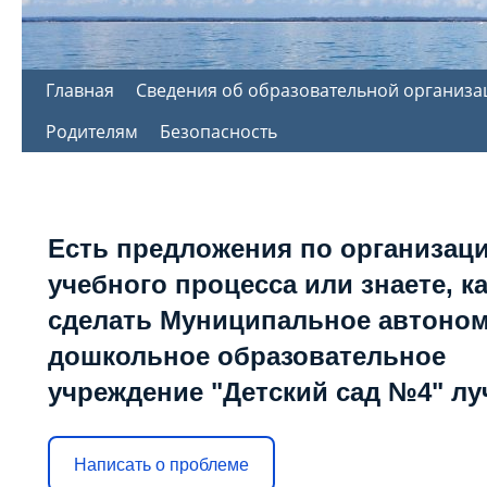
Перейти
Главная
Сведения об образовательной организа
к
Родителям
Безопасность
содержимому
Есть предложения по организац
учебного процесса или знаете, к
сделать Муниципальное автоно
дошкольное образовательное
учреждение "Детский сад №4" л
Написать о проблеме