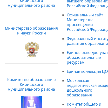
Киришского
высшего образовани
муниципального района
Российской Федерац
Официальный сайт
Министерства
просвещения
Министерство образования
Российской Федерац
и науки России
Федеральный институ
развития образовани
Единое окно доступа 
образовательным
ресурсам
Единая коллекция ЦО
Комитет по образованию
Московская
Киришского
педагогическая акад
муниципального района
дошкольного
образования
Комитет общего и