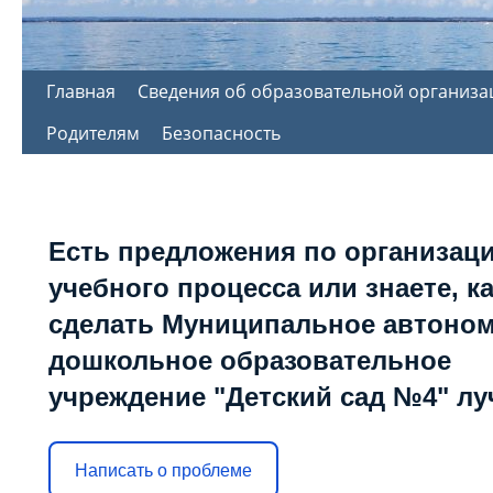
Перейти
Главная
Сведения об образовательной организа
к
Родителям
Безопасность
содержимому
Есть предложения по организац
учебного процесса или знаете, к
сделать Муниципальное автоно
дошкольное образовательное
учреждение "Детский сад №4" л
Написать о проблеме