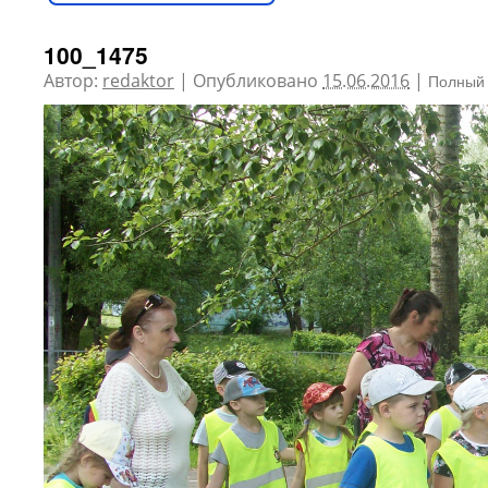
100_1475
Автор:
redaktor
|
Опубликовано
15.06.2016
|
Полный 