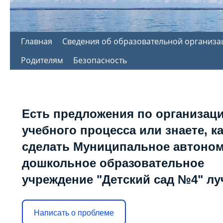
Перейти
Главная
Сведения об образовательной организа
к
Родителям
Безопасность
содержимому
Есть предложения по организац
учебного процесса или знаете, к
сделать Муниципальное автоно
дошкольное образовательное
учреждение "Детский сад №4" л
Написать о проблеме