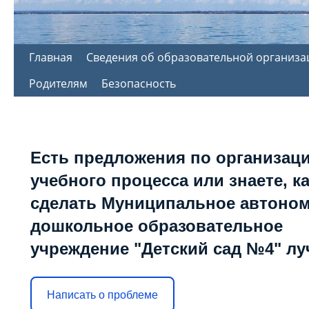
Перейти
Главная
Сведения об образовательной организа
к
Родителям
Безопасность
содержимому
Есть предложения по организац
учебного процесса или знаете, к
сделать Муниципальное автоно
дошкольное образовательное
учреждение "Детский сад №4" л
Написать о проблеме