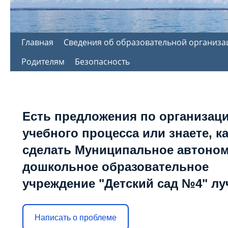
Перейти
Главная
Сведения об образовательной организа
к
Родителям
Безопасность
содержимому
Есть предложения по организац
учебного процесса или знаете, к
сделать Муниципальное автоно
дошкольное образовательное
учреждение "Детский сад №4" л
Написать о проблеме