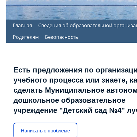
Перейти
Главная
Сведения об образовательной организа
к
Родителям
Безопасность
содержимому
Есть предложения по организац
учебного процесса или знаете, к
сделать Муниципальное автоно
дошкольное образовательное
учреждение "Детский сад №4" л
Написать о проблеме