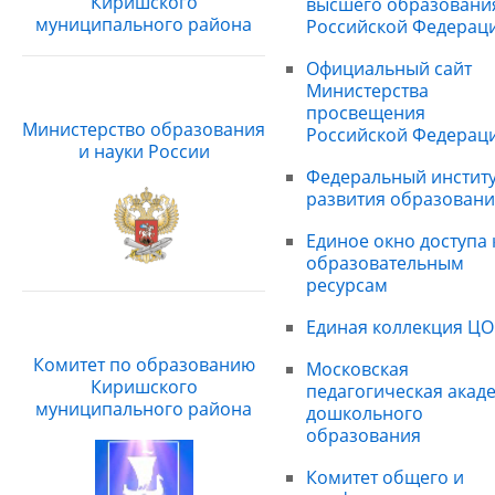
Киришского
высшего образовани
муниципального района
Российской Федерац
Официальный сайт
Министерства
просвещения
Министерство образования
Российской Федерац
и науки России
Федеральный институ
развития образовани
Единое окно доступа 
образовательным
ресурсам
Единая коллекция ЦО
Комитет по образованию
Московская
Киришского
педагогическая акад
муниципального района
дошкольного
образования
Комитет общего и