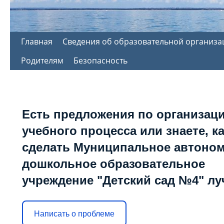
Перейти
Главная
Сведения об образовательной организа
к
Родителям
Безопасность
содержимому
Есть предложения по организац
учебного процесса или знаете, к
сделать Муниципальное автоно
дошкольное образовательное
учреждение "Детский сад №4" л
Написать о проблеме