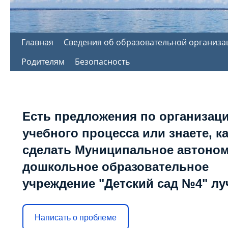
Перейти
Главная
Сведения об образовательной организа
к
Родителям
Безопасность
содержимому
Есть предложения по организац
учебного процесса или знаете, к
сделать Муниципальное автоно
дошкольное образовательное
учреждение "Детский сад №4" л
Написать о проблеме